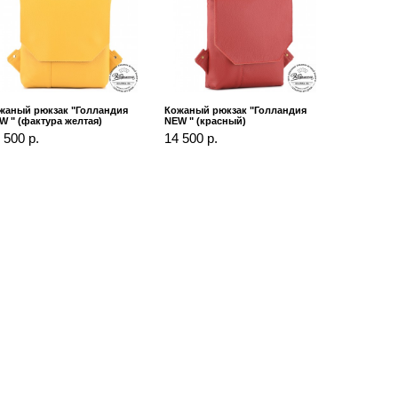
жаный рюкзак "Голландия
Кожаный рюкзак "Голландия
W " (фактура желтая)
NEW " (красный)
 500 р.
14 500 р.