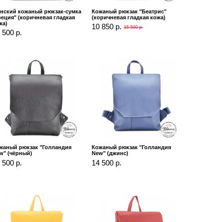
нский кожаный рюкзак-сумка
Кожаный рюкзак "Беатрис"
реция" (коричневая гладкая
(коричневая гладкая кожа)
жа)
10 850 р.
15 500 р.
 500 р.
жаный рюкзак "Голландия
Кожаный рюкзак "Голландия
w" (чёрный)
New" (джинс)
 500 р.
14 500 р.