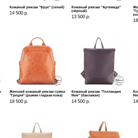
Кожаный рюкзак "Брук" (синий)
Кожаный рюкзак "Артемида"
Же
(чёрный)
"Г
14 500 р.
ко
13 500 р.
18
к
Женский кожаный рюкзак-сумка
Кожаный рюкзак "Голландия
Ко
"Греция" (рыжяя гладкая кожа)
New" (баклажан)
Ne
18 500 р.
14 500 р.
14