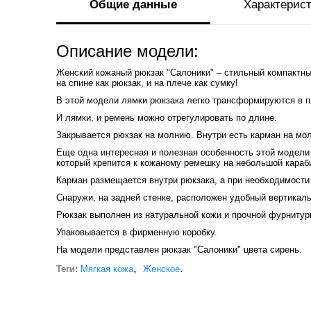
Общие данные
Характерис
Описание модели:
Женский кожаный рюкзак "Салоники" – стильный компактн
на спине как рюкзак, и на плече как сумку!
В этой модели лямки рюкзака легко трансформируются в 
И лямки, и ремень можно отрегулировать по длине.
Закрывается рюкзак на молнию. Внутри есть карман на мо
Еще одна интересная и полезная особенность этой модели
который крепится к кожаному ремешку на небольшой караб
Карман размещается внутри рюкзака, а при необходимости
Снаружи, на задней стенке, расположен удобный вертикал
Рюкзак выполнен из натуральной кожи и прочной фурнитур
Упаковывается в фирменную коробку.
На модели представлен рюкзак "Салоники" цвета сирень.
,
.
Теги:
Мягкая кожа
Женское