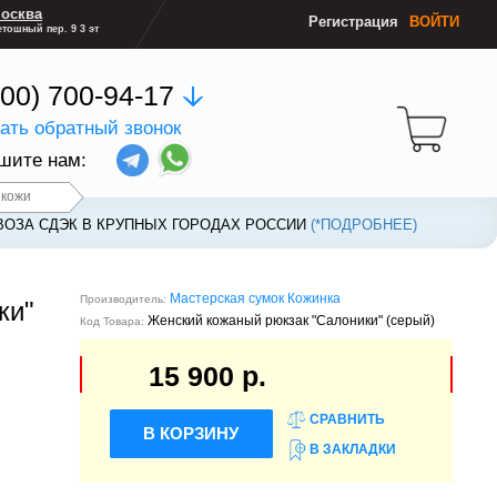
осква
Регистрация
ВОЙТИ
тошный пер. 9 3 эт
800) 700-94-17
зать обратный звонок
шите нам:
 кожи
ВОЗА СДЭК В КРУПНЫХ ГОРОДАХ РОССИИ
ВОЗА СДЭК В КРУПНЫХ ГОРОДАХ РОССИИ
(*ПОДРОБНЕЕ)
(*ПОДРОБНЕЕ)
Мастерская сумок Кожинка
Производитель:
ки"
Женский кожаный рюкзак "Салоники" (серый)
Код Товара:
15 900 р.
СРАВНИТЬ
В КОРЗИНУ
В ЗАКЛАДКИ