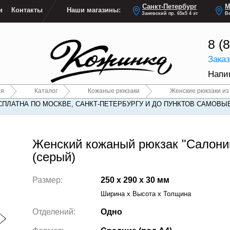
Санкт-Петербург
М
и
Контакты
Наши магазины:
Заневский пр. 65к5 4 эт
Ве
8 (
Зака
Напи
ая
Каталог
Кожаные рюкзаки
Женские рюкзаки из
СПЛАТНА ПО МОСКВЕ, САНКТ-ПЕТЕРБУРГУ И ДО ПУНКТОВ САМОВЫ
СПЛАТНА ПО МОСКВЕ, САНКТ-ПЕТЕРБУРГУ И ДО ПУНКТОВ САМОВЫ
Женский кожаный рюкзак "Салони
(серый)
Размер:
250 x 290 x 30 мм
Ширина x Высота x Толщина
Отделений:
Одно