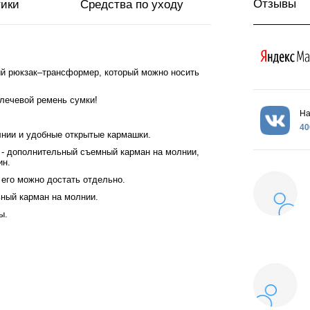
Отзывы
тики
Средства по уходу
ый рюкзак–трансформер, который можно носить
плечевой ремень сумки!
На
40
лнии и удобные открытые кармашки.
 - дополнительный съемный карман на молнии,
ин.
 его можно достать отдельно.
ьный карман на молнии.
ы.