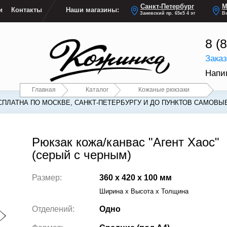
Санкт-Петербург
М
и
Контакты
Наши магазины:
Заневский пр. 65к5 4 эт
Ве
8 (
Зака
Напи
Главная
Каталог
Кожаные рюкзаки
СПЛАТНА ПО МОСКВЕ, САНКТ-ПЕТЕРБУРГУ И ДО ПУНКТОВ САМОВЫ
СПЛАТНА ПО МОСКВЕ, САНКТ-ПЕТЕРБУРГУ И ДО ПУНКТОВ САМОВЫ
Рюкзак кожа/канвас "Агент Хаос"
(серый с черным)
Размер:
360 x 420 x 100 мм
Ширина x Высота x Толщина
Отделений:
Одно