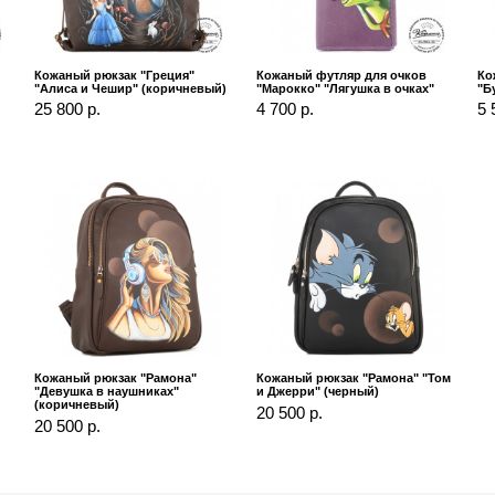
Кожаный рюкзак "Греция"
Кожаный футляр для очков
Ко
"Алиса и Чешир" (коричневый)
"Марокко" "Лягушка в очках"
"Б
25 800 р.
4 700 р.
5 
Кожаный рюкзак "Рамона"
Кожаный рюкзак "Рамона" "Том
"Девушка в наушниках"
и Джерри" (черный)
(коричневый)
20 500 р.
20 500 р.