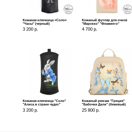
Кожаная ключница «Соло»
Кожаный футляр для очков
"Часы" (черный)
"Марокко" "Фламинго"
3 200 р.
4 700 р.
Кожаная ключница "Соло"
Кожаный рюкзак "Греция"
"Алиса в стране чудес"
"Бабочки Дали" (бежевый)
3 200 р.
25 800 р.