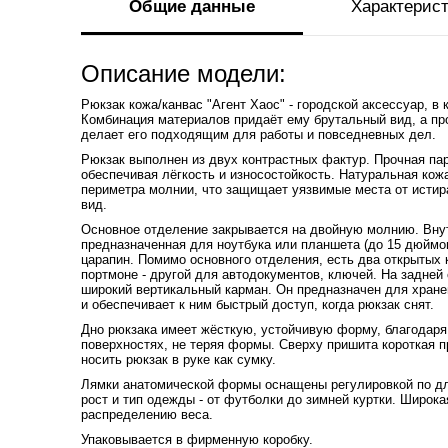
Общие данные
Характерис
Описание модели:
Рюкзак кожа/канвас "Агент Хаос" - городской аксессуар, в 
Комбинация материалов придаёт ему брутальный вид, а пр
делает его подходящим для работы и повседневных дел.
Рюкзак выполнен из двух контрастных фактур. Прочная пар
обеспечивая лёгкость и износостойкость. Натуральная кожа
периметра молнии, что защищает уязвимые места от исти
вид.
Основное отделение закрывается на двойную молнию. Внут
предназначенная для ноутбука или планшета (до 15 дюймов
царапин. Помимо основного отделения, есть два открытых
портмоне - другой для автодокументов, ключей. На задней
широкий вертикальный карман. Он предназначен для хранен
и обеспечивает к ним быстрый доступ, когда рюкзак снят.
Дно рюкзака имеет жёсткую, устойчивую форму, благодаря 
поверхностях, не теряя формы. Сверху пришита короткая п
носить рюкзак в руке как сумку.
Лямки анатомической формы оснащены регулировкой по дли
рост и тип одежды - от футболки до зимней куртки. Широк
распределению веса.
Упаковывается в фирменную коробку.