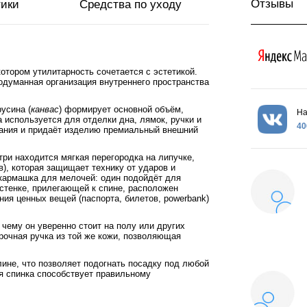
Отзывы
тики
Средства по уходу
котором утилитарность сочетается с эстетикой.
одуманная организация внутреннего пространства
усина (
канвас
) формирует основной объём,
На
 используется для отделки дна, лямок, ручки и
40
рания и придаёт изделию премиальный внешний
ри находится мягкая перегородка на липучке,
), которая защищает технику от ударов и
 кармашка для мелочей: один подойдёт для
 стенке, прилегающей к спине, расположен
ия ценных вещей (паспорта, билетов, powerbank)
чему он уверенно стоит на полу или других
рочная ручка из той же кожи, позволяющая
не, что позволяет подогнать посадку под любой
ая спинка способствует правильному