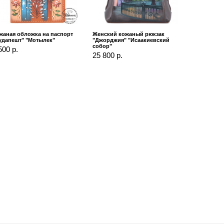
жаная обложка на паспорт
Женский кожаный рюкзак
удапешт" "Мотылек"
"Джорджия" "Исаакиевский
собор"
500 р.
25 800 р.