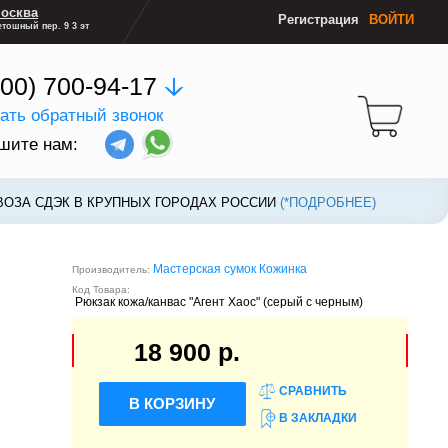
осква
Регистрация
ВОЙТИ
тошный пер. 9 3 эт
800) 700-94-17
зать обратный звонок
шите нам:
ВОЗА СДЭК В КРУПНЫХ ГОРОДАХ РОССИИ
ВОЗА СДЭК В КРУПНЫХ ГОРОДАХ РОССИИ
(*ПОДРОБНЕЕ)
(*ПОДРОБНЕЕ)
Мастерская сумок Кожинка
Производитель:
Код Товара:
Рюкзак кожа/канвас "Агент Хаос" (серый с черным)
18 900 р.
СРАВНИТЬ
В КОРЗИНУ
В ЗАКЛАДКИ