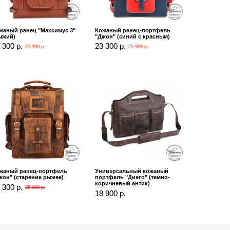
жаный ранец "Максимус 3"
Кожаный ранец-портфель
ыжий)
"Джон" (синий с красным)
 300 р.
23 300 р.
25 900 р.
25 900 р.
жаный ранец-портфель
Универсальный кожаный
жон" (старение рыжее)
портфель "Диего" (темно-
коричневый антик)
 300 р.
25 900 р.
18 900 р.