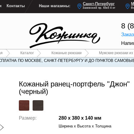
Санкт-Петербург
М
и
Контакты
Наши магазины:
Заневский пр. 65к5 4 эт
Ве
8 (
Зака
Напи
ая
Каталог
Кожаные рюкзаки
Мужские рюкзаки из
СПЛАТНА ПО МОСКВЕ, САНКТ-ПЕТЕРБУРГУ И ДО ПУНКТОВ САМОВЫ
СПЛАТНА ПО МОСКВЕ, САНКТ-ПЕТЕРБУРГУ И ДО ПУНКТОВ САМОВЫ
Кожаный ранец-портфель "Джон"
(черный)
Размер:
280 x 380 x 140 мм
Ширина x Высота x Толщина