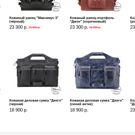
Кожаный ранец "Максимус 3"
Кожаный ранец-портфель
Ко
(чёрный)
"Джон" (коричневый)
(р
23 300 р.
23 300 р.
23
25 900 р.
25 900 р.
Кожаная деловая сумка "Диего"
Кожаная деловая сумка "Диего"
Ко
(черная)
(синий антик)
"Д
18 900 р.
18 900 р.
23