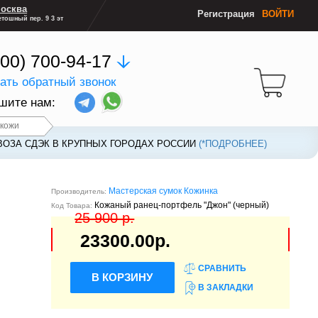
осква
Регистрация
ВОЙТИ
тошный пер. 9 3 эт
800) 700-94-17
зать обратный звонок
шите нам:
 кожи
ВОЗА СДЭК В КРУПНЫХ ГОРОДАХ РОССИИ
ВОЗА СДЭК В КРУПНЫХ ГОРОДАХ РОССИИ
(*ПОДРОБНЕЕ)
(*ПОДРОБНЕЕ)
Мастерская сумок Кожинка
Производитель:
Кожаный ранец-портфель "Джон" (черный)
Код Товара:
25 900 р.
23300.00р.
СРАВНИТЬ
В КОРЗИНУ
В ЗАКЛАДКИ