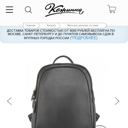
Главная
Каталог
Женские рюкзаки из кожи
ДОСТАВКА ТОВАРОВ СТОИМОСТЬЮ ОТ 8000 РУБЛЕЙ БЕСПЛАТНА ПО
ДОСТАВКА ТОВАРОВ СТОИМОСТЬЮ ОТ 8000 РУБЛЕЙ БЕСПЛАТНА ПО
МОСКВЕ, САНКТ-ПЕТЕРБУРГУ И ДО ПУНКТОВ САМОВЫВОЗА СДЭК В
МОСКВЕ, САНКТ-ПЕТЕРБУРГУ И ДО ПУНКТОВ САМОВЫВОЗА СДЭК В
(*ПОДРОБНЕЕ)
(*ПОДРОБНЕЕ)
КРУПНЫХ ГОРОДАХ РОССИИ
КРУПНЫХ ГОРОДАХ РОССИИ