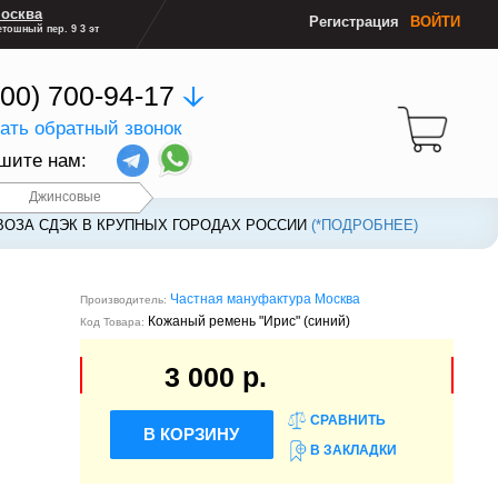
осква
Регистрация
ВОЙТИ
тошный пер. 9 3 эт
800) 700-94-17
зать обратный звонок
шите нам:
Джинсовые
ВОЗА СДЭК В КРУПНЫХ ГОРОДАХ РОССИИ
ВОЗА СДЭК В КРУПНЫХ ГОРОДАХ РОССИИ
(*ПОДРОБНЕЕ)
(*ПОДРОБНЕЕ)
Частная мануфактура Москва
Производитель:
Кожаный ремень "Ирис" (синий)
Код Товара:
3 000 р.
СРАВНИТЬ
В КОРЗИНУ
В ЗАКЛАДКИ