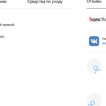
Отзывы
тики
Средства по уходу
ой пряжкой.
а!).
На
40