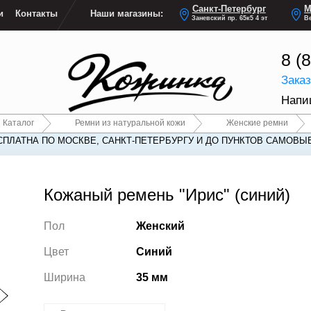
Санкт-Петербург
М
и
Контакты
Наши магазины:
Заневский пр. 65к5 4 эт
Ве
8 (
Зака
Напи
Каталог
Ремни из натуральной кожи
Женские ремни
СПЛАТНА ПО МОСКВЕ, САНКТ-ПЕТЕРБУРГУ И ДО ПУНКТОВ САМОВЫ
СПЛАТНА ПО МОСКВЕ, САНКТ-ПЕТЕРБУРГУ И ДО ПУНКТОВ САМОВЫ
Кожаный ремень "Ирис" (синий)
Пол
Женский
Цвет
Синий
Ширина
35 мм