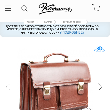
Главная
Каталог
Портфели из кожи
ДОСТАВКА ТОВАРОВ СТОИМОСТЬЮ ОТ 8000 РУБЛЕЙ БЕСПЛАТНА ПО
ДОСТАВКА ТОВАРОВ СТОИМОСТЬЮ ОТ 8000 РУБЛЕЙ БЕСПЛАТНА ПО
МОСКВЕ, САНКТ-ПЕТЕРБУРГУ И ДО ПУНКТОВ САМОВЫВОЗА СДЭК В
МОСКВЕ, САНКТ-ПЕТЕРБУРГУ И ДО ПУНКТОВ САМОВЫВОЗА СДЭК В
(*ПОДРОБНЕЕ)
(*ПОДРОБНЕЕ)
КРУПНЫХ ГОРОДАХ РОССИИ
КРУПНЫХ ГОРОДАХ РОССИИ