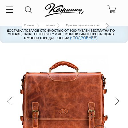
Главная
Каталог
Мужские портфели из кожи
ДОСТАВКА ТОВАРОВ СТОИМОСТЬЮ ОТ 8000 РУБЛЕЙ БЕСПЛАТНА ПО
ДОСТАВКА ТОВАРОВ СТОИМОСТЬЮ ОТ 8000 РУБЛЕЙ БЕСПЛАТНА ПО
МОСКВЕ, САНКТ-ПЕТЕРБУРГУ И ДО ПУНКТОВ САМОВЫВОЗА СДЭК В
МОСКВЕ, САНКТ-ПЕТЕРБУРГУ И ДО ПУНКТОВ САМОВЫВОЗА СДЭК В
(*ПОДРОБНЕЕ)
(*ПОДРОБНЕЕ)
КРУПНЫХ ГОРОДАХ РОССИИ
КРУПНЫХ ГОРОДАХ РОССИИ