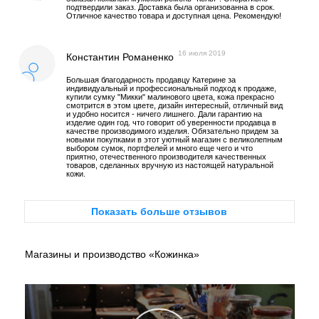
подтвердили заказ. Доставка была организованна в срок.
Отличное качество товара и доступная цена. Рекомендую!
16 июля 2019
Константин Романенко
Большая благодарность продавцу Катерине за
индивидуальный и профессиональный подход к продаже,
купили сумку "Микки" малинового цвета, кожа прекрасно
смотрится в этом цвете, дизайн интересный, отличный вид
и удобно носится - ничего лишнего. Дали гарантию на
изделие один год. что говорит об уверенности продавца в
качестве производимого изделия. Обязательно придем за
новыми покупками в этот уютный магазин с великолепным
выбором сумок, портфелей и много еще чего и что
приятно, отечественного производителя качественных
товаров, сделанных вручную из настоящей натуральной
кожи.
Показать больше отзывов
Магазины и производство «Кожинка»