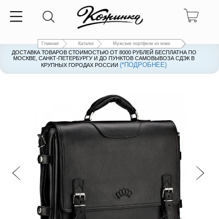
Главная
Каталог
Мужские портфели из кожи
ДОСТАВКА ТОВАРОВ СТОИМОСТЬЮ ОТ 8000 РУБЛЕЙ БЕСПЛАТНА ПО
ДОСТАВКА ТОВАРОВ СТОИМОСТЬЮ ОТ 8000 РУБЛЕЙ БЕСПЛАТНА ПО
МОСКВЕ, САНКТ-ПЕТЕРБУРГУ И ДО ПУНКТОВ САМОВЫВОЗА СДЭК В
МОСКВЕ, САНКТ-ПЕТЕРБУРГУ И ДО ПУНКТОВ САМОВЫВОЗА СДЭК В
(*ПОДРОБНЕЕ)
(*ПОДРОБНЕЕ)
КРУПНЫХ ГОРОДАХ РОССИИ
КРУПНЫХ ГОРОДАХ РОССИИ