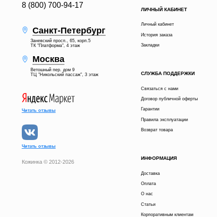
8 (800) 700-94-17
ЛИЧНЫЙ КАБИНЕТ
Личный кабинет
Санкт-Петербург
История заказа
Заневский просп., 65, корп.5
Закладки
ТК "Платформа", 4 этаж
Москва
Ветошный пер. дом 9
СЛУЖБА ПОДДЕРЖКИ
ТЦ "Никольский пассаж", 3 этаж
Связаться с нами
Договор публичной оферты
Гарантии
Читать отзывы
Правила эксплуатации
Возврат товара
Читать отзывы
ИНФОРМАЦИЯ
Кожинка © 2012-2026
Доставка
22 900 р.
В КОРЗИНУ
Оплата
О нас
Статьи
КУПИТЬ В 1 КЛИК
Корпоративным клиентам