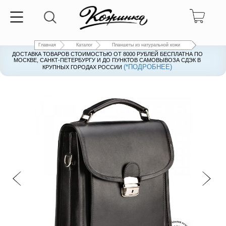
Главная
Каталог
Планшеты из натуральной кожи
ДОСТАВКА ТОВАРОВ СТОИМОСТЬЮ ОТ 8000 РУБЛЕЙ БЕСПЛАТНА ПО
ДОСТАВКА ТОВАРОВ СТОИМОСТЬЮ ОТ 8000 РУБЛЕЙ БЕСПЛАТНА ПО
МОСКВЕ, САНКТ-ПЕТЕРБУРГУ И ДО ПУНКТОВ САМОВЫВОЗА СДЭК В
МОСКВЕ, САНКТ-ПЕТЕРБУРГУ И ДО ПУНКТОВ САМОВЫВОЗА СДЭК В
(*ПОДРОБНЕЕ)
(*ПОДРОБНЕЕ)
КРУПНЫХ ГОРОДАХ РОССИИ
КРУПНЫХ ГОРОДАХ РОССИИ