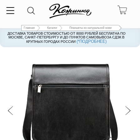
Главная
Каталог
Планшеты из натуральной кожи
ДОСТАВКА ТОВАРОВ СТОИМОСТЬЮ ОТ 8000 РУБЛЕЙ БЕСПЛАТНА ПО
ДОСТАВКА ТОВАРОВ СТОИМОСТЬЮ ОТ 8000 РУБЛЕЙ БЕСПЛАТНА ПО
МОСКВЕ, САНКТ-ПЕТЕРБУРГУ И ДО ПУНКТОВ САМОВЫВОЗА СДЭК В
МОСКВЕ, САНКТ-ПЕТЕРБУРГУ И ДО ПУНКТОВ САМОВЫВОЗА СДЭК В
(*ПОДРОБНЕЕ)
(*ПОДРОБНЕЕ)
КРУПНЫХ ГОРОДАХ РОССИИ
КРУПНЫХ ГОРОДАХ РОССИИ