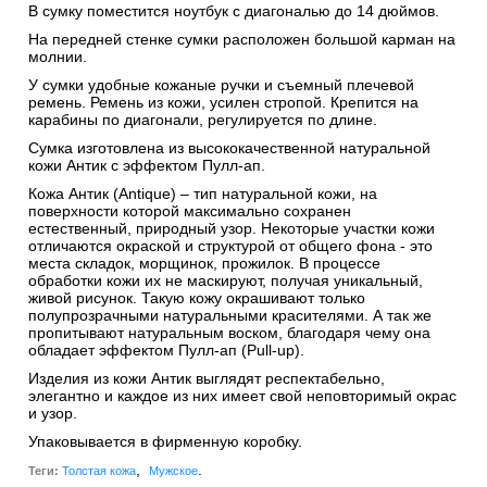
В сумку поместится ноутбук с диагональю до 14 дюймов.
На передней стенке сумки расположен большой карман на
молнии.
У сумки удобные кожаные ручки и съемный плечевой
ремень. Ремень из кожи, усилен стропой. Крепится на
карабины по диагонали, регулируется по длине.
Сумка изготовлена из высококачественной натуральной
кожи Антик c эффектом Пулл-ап.
Кожа Антик (Antique) – тип натуральной кожи, на
поверхности которой максимально сохранен
естественный, природный узор. Некоторые участки кожи
отличаются окраской и структурой от общего фона - это
места складок, морщинок, прожилок. В процессе
обработки кожи их не маскируют, получая уникальный,
живой рисунок. Такую кожу окрашивают только
полупрозрачными натуральными красителями. А так же
пропитывают натуральным воском, благодаря чему она
обладает эффектом Пулл-ап (Pull-up).
Изделия из кожи Антик выглядят респектабельно,
элегантно и каждое из них имеет свой неповторимый окрас
и узор.
Упаковывается в фирменную коробку.
,
.
Теги:
Толстая кожа
Мужское