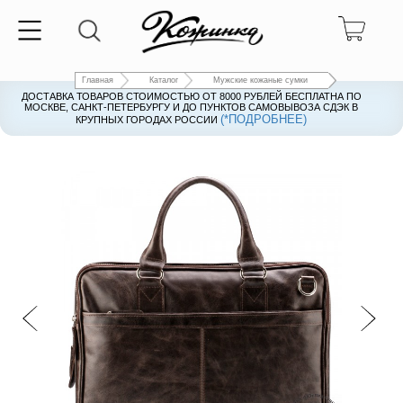
Главная
Каталог
Мужские кожаные сумки
ДОСТАВКА ТОВАРОВ СТОИМОСТЬЮ ОТ 8000 РУБЛЕЙ БЕСПЛАТНА ПО
ДОСТАВКА ТОВАРОВ СТОИМОСТЬЮ ОТ 8000 РУБЛЕЙ БЕСПЛАТНА ПО
МОСКВЕ, САНКТ-ПЕТЕРБУРГУ И ДО ПУНКТОВ САМОВЫВОЗА СДЭК В
МОСКВЕ, САНКТ-ПЕТЕРБУРГУ И ДО ПУНКТОВ САМОВЫВОЗА СДЭК В
(*ПОДРОБНЕЕ)
(*ПОДРОБНЕЕ)
КРУПНЫХ ГОРОДАХ РОССИИ
КРУПНЫХ ГОРОДАХ РОССИИ