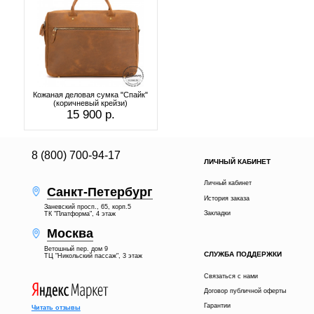
Кожаная деловая сумка "Спайк"
(коричневый крейзи)
15 900 р.
8 (800) 700-94-17
ЛИЧНЫЙ КАБИНЕТ
Личный кабинет
Санкт-Петербург
История заказа
Заневский просп., 65, корп.5
Закладки
ТК "Платформа", 4 этаж
Москва
Ветошный пер. дом 9
СЛУЖБА ПОДДЕРЖКИ
ТЦ "Никольский пассаж", 3 этаж
Связаться с нами
Договор публичной оферты
Гарантии
Читать отзывы