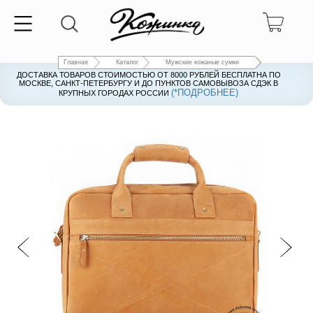
Главная
Каталог
Мужские кожаные сумки
ДОСТАВКА ТОВАРОВ СТОИМОСТЬЮ ОТ 8000 РУБЛЕЙ БЕСПЛАТНА ПО
ДОСТАВКА ТОВАРОВ СТОИМОСТЬЮ ОТ 8000 РУБЛЕЙ БЕСПЛАТНА ПО
МОСКВЕ, САНКТ-ПЕТЕРБУРГУ И ДО ПУНКТОВ САМОВЫВОЗА СДЭК В
МОСКВЕ, САНКТ-ПЕТЕРБУРГУ И ДО ПУНКТОВ САМОВЫВОЗА СДЭК В
(*ПОДРОБНЕЕ)
(*ПОДРОБНЕЕ)
КРУПНЫХ ГОРОДАХ РОССИИ
КРУПНЫХ ГОРОДАХ РОССИИ