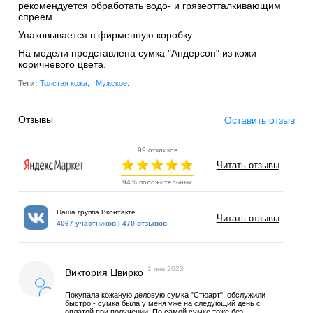
рекомендуется обработать водо- и грязеотталкивающим
спреем.
Упаковывается в фирменную коробку.
На модели представлена сумка "Андерсон" из кожи
коричневого цвета.
,
.
Теги:
Толстая кожа
Мужское
Отзывы
Оставить отзыв
99 откликов
Читать отзывы
94% положительных
Наша группа Вконтакте
Читать отзывы
4067 участников | 470 отзывов
1 янв 2023
Виктория Цвирко
Покупала кожаную деловую сумка "Стюарт", обслужили
быстро - сумка была у меня уже на следующий день с
оплатой при получении. По самой сумке тоже без