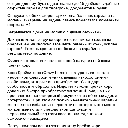
секция для ноутбука с диагональю до 15 дюймов, удобные
открытые карман для телефона, документов и ручек.
Снаружи, с обеих сторон сумки, два больших кармана на
молнии. В карман на задней стенке поместятся документы
формата А4.
Закрывается сумка на молнию с двумя бегунками.
Длинные кожаные ручки скрепляются вместе кожаным
обертышем на кнопках. Плечевой ремень из кожи, усилен
стропой. Ремень крепится по бокам на карабины,
регулируется по длине.
Сумка изготовлена из качественной натуральной кожи
Крейзи хорс.
Кожа Крейзи хорс (Crazy horse) – натуральная кожа с
необычной фактурой и уникальными износостойкими
свойствами, которые она приобретает благодаря
особенностям обработки. Изделия из кожи Крейзи хорс
довольно быстро приобретают винтажный вид, на них
проявляется неповторимый рисунок от изгибов, складок и
потертостей. При этом от любых нежелательных царапин
можно легко избавиться - достаточно потереть это место
мягкой тканью или специальной щеточкой и
первоначальный вид кожи восстановится, эта кожа
самозалечивающаяся!
Перед началом использования кожу Крейзи хорс