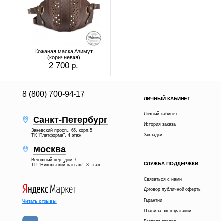
Кожаная маска Азимут
(коричневая)
2 700 р.
8 (800) 700-94-17
ЛИЧНЫЙ КАБИНЕТ
Личный кабинет
Санкт-Петербург
История заказа
Заневский просп., 65, корп.5
Закладки
ТК "Платформа", 4 этаж
Москва
Ветошный пер. дом 9
СЛУЖБА ПОДДЕРЖКИ
ТЦ "Никольский пассаж", 3 этаж
Связаться с нами
Договор публичной оферты
Гарантии
Читать отзывы
Правила эксплуатации
Возврат товара