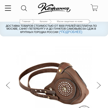
Главная
Каталог
Маски защитные из кожи
ДОСТАВКА ТОВАРОВ СТОИМОСТЬЮ ОТ 8000 РУБЛЕЙ БЕСПЛАТНА ПО
ДОСТАВКА ТОВАРОВ СТОИМОСТЬЮ ОТ 8000 РУБЛЕЙ БЕСПЛАТНА ПО
МОСКВЕ, САНКТ-ПЕТЕРБУРГУ И ДО ПУНКТОВ САМОВЫВОЗА СДЭК В
МОСКВЕ, САНКТ-ПЕТЕРБУРГУ И ДО ПУНКТОВ САМОВЫВОЗА СДЭК В
(*ПОДРОБНЕЕ)
(*ПОДРОБНЕЕ)
КРУПНЫХ ГОРОДАХ РОССИИ
КРУПНЫХ ГОРОДАХ РОССИИ