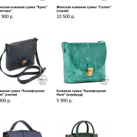
нская кожаная сумка "Крис"
Женская кожаная сумка "Селин"
антера"
(серая)
 900 р.
10 500 р.
жаная сумка "Калифорния
Кожаная сумка "Калифорния
ю" (синяя)
Нью" (изумруд)
900 р.
5 900 р.