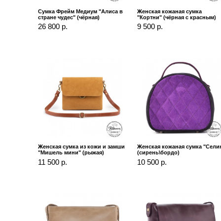
Сумка Фрейм Медиум "Алиса в
Женская кожаная сумка
стране чудес" (чёрная)
"Кортни" (чёрная с красным)
26 800 р.
9 500 р.
Женская сумка из кожи и замши
Женская кожаная сумка "Сели
"Мишель мини" (рыжая)
(сирень\бордо)
11 500 р.
10 500 р.