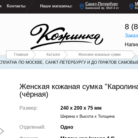
Санкт-Петербург
М
и
Контакты
Наши магазины:
Заневский пр. 65к5 4 эт
Ве
8 (
Зака
Напи
Главная
Каталог
Женские кожаные сумки
СПЛАТНА ПО МОСКВЕ, САНКТ-ПЕТЕРБУРГУ И ДО ПУНКТОВ САМОВЫ
СПЛАТНА ПО МОСКВЕ, САНКТ-ПЕТЕРБУРГУ И ДО ПУНКТОВ САМОВЫ
Женская кожаная сумка "Каролин
(чёрная)
Размер:
240 x 200 x 75 мм
Ширина x Высота x Толщина
Отделений:
Одно