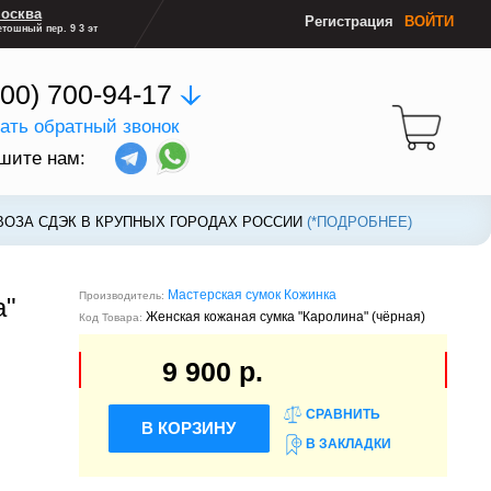
осква
Регистрация
ВОЙТИ
тошный пер. 9 3 эт
800) 700-94-17
зать обратный звонок
шите нам:
ВОЗА СДЭК В КРУПНЫХ ГОРОДАХ РОССИИ
ВОЗА СДЭК В КРУПНЫХ ГОРОДАХ РОССИИ
(*ПОДРОБНЕЕ)
(*ПОДРОБНЕЕ)
Мастерская сумок Кожинка
Производитель:
а"
Женская кожаная сумка "Каролина" (чёрная)
Код Товара:
9 900 р.
СРАВНИТЬ
В КОРЗИНУ
В ЗАКЛАДКИ