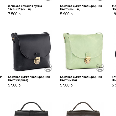
Женская кожаная сумка
Кожаная сумка "Калифорния
Же
"Хельга" (синяя)
Нью" (коньяк)
"П
7 500 р.
5 900 р.
19
н"
Кожаная сумка "Калифорния
Кожаная сумка "Калифорния
Ко
Нью" (чёрная)
Нью" (мята)
Нь
5 900 р.
5 900 р.
5 