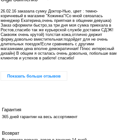
26.02.16 заказала сумку Доктор-Нью, цвет : темно-
коричневый в магазине "Кожинка"!Со мной связалась
менеджер Екатерина,очень приятная в общении девушка)
Заказ оформили быстро,за три дня моя сумка приехала в
Ростов,спасибо так же курьерской службе доставки СДЭК!
Саквояж очень крутой) толстая кожа,отлично держит
форму,довольно вместительная:подойдет для не очень
длительных поездок!Если сравнивать с другими
магазинами,цена вполне демократичная! Плюс интересный
дизайн) В общем я осталась очень довольна, побольше вам
клиентов и успехов в работе! спасибо!
Показать больше отзывов
Гарантия
365 дней гарантии на весь ассортимент
Возврат
Вы можете вернуть товар в течение 14 дней