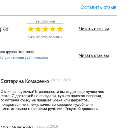
Оставить отзыв
99 откликов
Читать отзывы
94% положительных
ша группа Вконтакте
Читать отзывы
67 участников | 470 отзывов
28 фев 2023
Екатерина Комаренко
Отличная сумочка! В реальности выглядит еще лучше чем
фото. С доставкой не опоздали, курьер приехал вовремя,
осмотрела сумку на предмет брака или дефектов,
придраться не к чему, качество хорошее - удобная и
вместительная к крепкими ручками. Покупкой довольна.
1 марта 2016
Olga Sulimenko