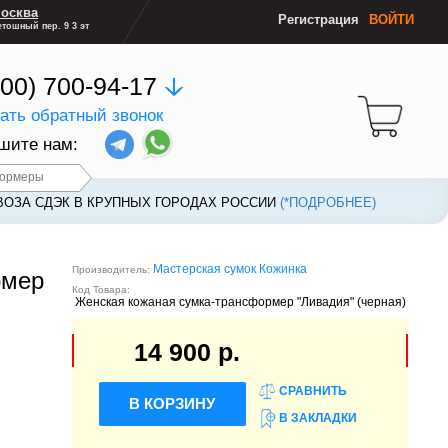
осква
Регистрация
ВОЙТИ
тошный пер. 9 3 эт
800) 700-94-17
зать обратный звонок
шите нам:
формеры
ВОЗА СДЭК В КРУПНЫХ ГОРОДАХ РОССИИ
ВОЗА СДЭК В КРУПНЫХ ГОРОДАХ РОССИИ
(*ПОДРОБНЕЕ)
(*ПОДРОБНЕЕ)
Мастерская сумок Кожинка
Производитель:
рмер
Код Товара:
Женская кожаная сумка-трансформер "Ливадия" (черная)
14 900 р.
СРАВНИТЬ
В КОРЗИНУ
В ЗАКЛАДКИ