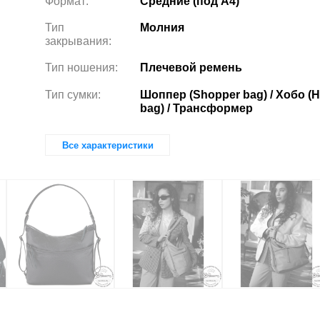
Формат:
Средние (под А4)
Тип
Молния
закрывания:
Тип ношения:
Плечевой ремень
Тип сумки:
Шоппер (Shopper bag) / Хобо (
bag) / Трансформер
Все характеристики