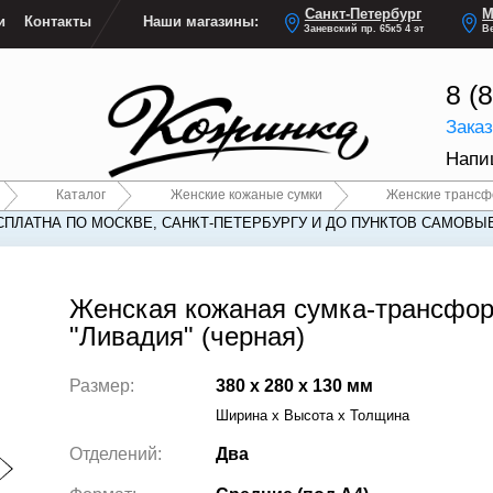
Санкт-Петербург
М
и
Контакты
Наши магазины:
Заневский пр. 65к5 4 эт
Ве
8 (
Зака
Напи
Каталог
Женские кожаные сумки
Женские транс
СПЛАТНА ПО МОСКВЕ, САНКТ-ПЕТЕРБУРГУ И ДО ПУНКТОВ САМОВЫ
СПЛАТНА ПО МОСКВЕ, САНКТ-ПЕТЕРБУРГУ И ДО ПУНКТОВ САМОВЫ
Женская кожаная сумка-трансфо
"Ливадия" (черная)
Размер:
380 x 280 x 130 мм
Ширина x Высота x Толщина
Отделений:
Два