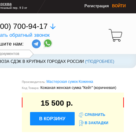
осква
Регистрация
ВОЙТИ
тошный пер. 9 3 эт
800) 700-94-17
зать обратный звонок
шите нам:
документов
ВОЗА СДЭК В КРУПНЫХ ГОРОДАХ РОССИИ
ВОЗА СДЭК В КРУПНЫХ ГОРОДАХ РОССИИ
(*ПОДРОБНЕЕ)
(*ПОДРОБНЕЕ)
Мастерская сумок Кожинка
Производитель:
Кожаная женская сумка "Кейт" (коричневая)
Код Товара:
15 500 р.
СРАВНИТЬ
В КОРЗИНУ
В ЗАКЛАДКИ