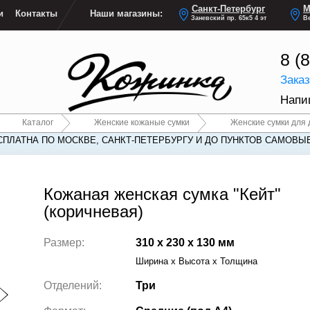
Санкт-Петербург
М
и
Контакты
Наши магазины:
Заневский пр. 65к5 4 эт
Ве
8 (
Зака
Напи
Каталог
Женские кожаные сумки
Женские сумки для 
СПЛАТНА ПО МОСКВЕ, САНКТ-ПЕТЕРБУРГУ И ДО ПУНКТОВ САМОВЫ
СПЛАТНА ПО МОСКВЕ, САНКТ-ПЕТЕРБУРГУ И ДО ПУНКТОВ САМОВЫ
Кожаная женская сумка "Кейт"
(коричневая)
Размер:
310 x 230 x 130 мм
Ширина x Высота x Толщина
Отделений:
Три