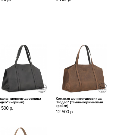
жаная шоппер-дровница
Кожаная шоппер-дровница
одео" (черный)
"Родео" (темно-коричневый
крейзи)
 500 р.
12 500 р.