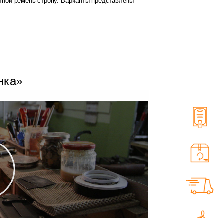
етной ремень-стропу. Варианты представлены
нка»