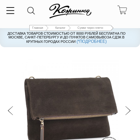
Главная
Каталог
Сумки через плечо
ДОСТАВКА ТОВАРОВ СТОИМОСТЬЮ ОТ 8000 РУБЛЕЙ БЕСПЛАТНА ПО
ДОСТАВКА ТОВАРОВ СТОИМОСТЬЮ ОТ 8000 РУБЛЕЙ БЕСПЛАТНА ПО
МОСКВЕ, САНКТ-ПЕТЕРБУРГУ И ДО ПУНКТОВ САМОВЫВОЗА СДЭК В
МОСКВЕ, САНКТ-ПЕТЕРБУРГУ И ДО ПУНКТОВ САМОВЫВОЗА СДЭК В
(*ПОДРОБНЕЕ)
(*ПОДРОБНЕЕ)
КРУПНЫХ ГОРОДАХ РОССИИ
КРУПНЫХ ГОРОДАХ РОССИИ