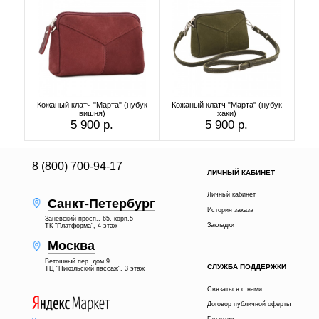
Кожаный клатч "Марта" (нубук
Кожаный клатч "Марта" (нубук
вишня)
хаки)
5 900 р.
5 900 р.
8 (800) 700-94-17
ЛИЧНЫЙ КАБИНЕТ
Личный кабинет
Санкт-Петербург
История заказа
Заневский просп., 65, корп.5
Закладки
ТК "Платформа", 4 этаж
Москва
Ветошный пер. дом 9
СЛУЖБА ПОДДЕРЖКИ
ТЦ "Никольский пассаж", 3 этаж
Связаться с нами
Договор публичной оферты