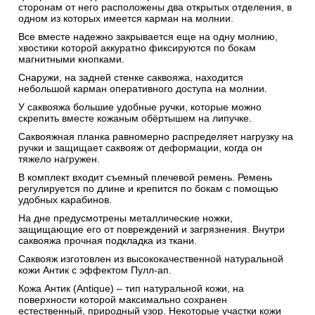
сторонам от него расположены два открытых отделения, в
одном из которых имеется карман на молнии.
Все вместе надежно закрывается еще на одну молнию,
хвостики которой аккуратно фиксируются по бокам
магнитными кнопками.
Снаружи, на задней стенке саквояжа, находится
небольшой карман оперативного доступа на молнии.
У саквояжа большие удобные ручки, которые можно
скрепить вместе кожаным обёртышем на липучке.
Саквояжная планка равномерно распределяет нагрузку на
ручки и защищает саквояж от деформации, когда он
тяжело нагружен.
В комплект входит съемный плечевой ремень. Ремень
регулируется по длине и крепится по бокам с помощью
удобных карабинов.
На дне предусмотрены металлические ножки,
защищающие его от повреждений и загрязнения. Внутри
саквояжа прочная подкладка из ткани.
Саквояж изготовлен из высококачественной натуральной
кожи Антик c эффектом Пулл-ап.
Кожа Антик (Antique) – тип натуральной кожи, на
поверхности которой максимально сохранен
естественный, природный узор. Некоторые участки кожи