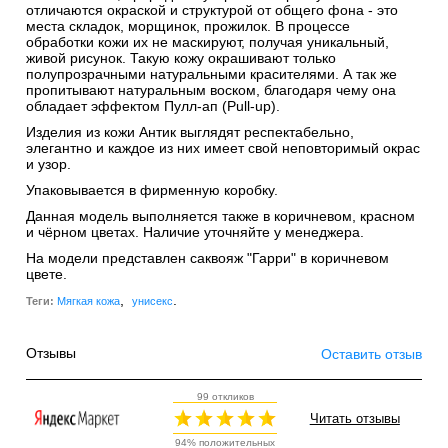
отличаются окраской и структурой от общего фона - это
места складок, морщинок, прожилок. В процессе
обработки кожи их не маскируют, получая уникальный,
живой рисунок. Такую кожу окрашивают только
полупрозрачными натуральными красителями. А так же
пропитывают натуральным воском, благодаря чему она
обладает эффектом Пулл-ап (Pull-up).
Изделия из кожи Антик выглядят респектабельно,
элегантно и каждое из них имеет свой неповторимый окрас
и узор.
Упаковывается в фирменную коробку.
Данная модель выполняется также в коричневом, красном
и чёрном цветах. Наличие уточняйте у менеджера.
На модели представлен саквояж "Гарри" в коричневом
цвете.
,
.
Теги:
Мягкая кожа
унисекс
Отзывы
Оставить отзыв
99 откликов
Читать отзывы
94% положительных