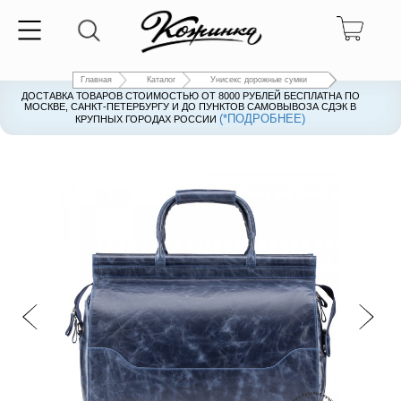
Главная
Каталог
Унисекс дорожные сумки
ДОСТАВКА ТОВАРОВ СТОИМОСТЬЮ ОТ 8000 РУБЛЕЙ БЕСПЛАТНА ПО
ДОСТАВКА ТОВАРОВ СТОИМОСТЬЮ ОТ 8000 РУБЛЕЙ БЕСПЛАТНА ПО
МОСКВЕ, САНКТ-ПЕТЕРБУРГУ И ДО ПУНКТОВ САМОВЫВОЗА СДЭК В
МОСКВЕ, САНКТ-ПЕТЕРБУРГУ И ДО ПУНКТОВ САМОВЫВОЗА СДЭК В
(*ПОДРОБНЕЕ)
(*ПОДРОБНЕЕ)
КРУПНЫХ ГОРОДАХ РОССИИ
КРУПНЫХ ГОРОДАХ РОССИИ