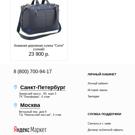
Кожаная дорожная сумка "Сити"
(синий)
23 900 р.
8 (800) 700-94-17
ЛИЧНЫЙ КАБИНЕТ
Личный кабинет
Санкт-Петербург
История заказа
Заневский просп., 65, корп.5
Закладки
ТК "Платформа", 4 этаж
Москва
Ветошный пер. дом 9
СЛУЖБА ПОДДЕРЖКИ
ТЦ "Никольский пассаж", 3 этаж
Связаться с нами
Договор публичной оферты