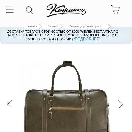
Главная
Каталог
Унисекс дорожные сумки
ДОСТАВКА ТОВАРОВ СТОИМОСТЬЮ ОТ 8000 РУБЛЕЙ БЕСПЛАТНА ПО
ДОСТАВКА ТОВАРОВ СТОИМОСТЬЮ ОТ 8000 РУБЛЕЙ БЕСПЛАТНА ПО
МОСКВЕ, САНКТ-ПЕТЕРБУРГУ И ДО ПУНКТОВ САМОВЫВОЗА СДЭК В
МОСКВЕ, САНКТ-ПЕТЕРБУРГУ И ДО ПУНКТОВ САМОВЫВОЗА СДЭК В
(*ПОДРОБНЕЕ)
(*ПОДРОБНЕЕ)
КРУПНЫХ ГОРОДАХ РОССИИ
КРУПНЫХ ГОРОДАХ РОССИИ