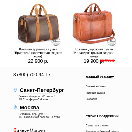
Кожаная дорожная сумка
Кожаная дорожная сумка
"Бристоль" (коричневая гладкая
"Ирландия" (рыжая гладкая
кожа)
кожа)
22 900 р.
19 900 р.
22 900 р.
8 (800) 700-94-17
ЛИЧНЫЙ КАБИНЕТ
Личный кабинет
Санкт-Петербург
История заказа
Заневский просп., 65, корп.5
Закладки
ТК "Платформа", 4 этаж
Москва
Ветошный пер. дом 9
СЛУЖБА ПОДДЕРЖКИ
ТЦ "Никольский пассаж", 3 этаж
Связаться с нами
Договор публичной оферты