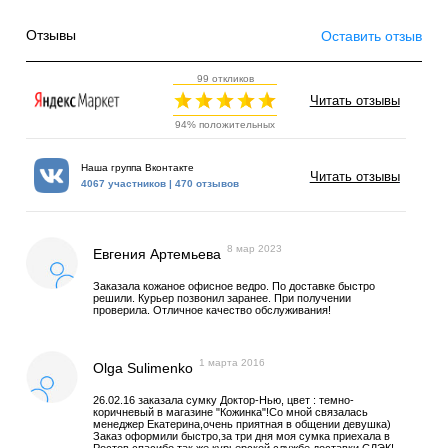
Отзывы
Оставить отзыв
99 откликов
Читать отзывы
94% положительных
Наша группа Вконтакте
Читать отзывы
4067 участников | 470 отзывов
8 мар 2023
Евгения Артемьева
Заказала кожаное офисное ведро. По доставке быстро
решили. Курьер позвонил заранее. При получении
проверила. Отличное качество обслуживания!
1 марта 2016
Olga Sulimenko
26.02.16 заказала сумку Доктор-Нью, цвет : темно-
коричневый в магазине "Кожинка"!Со мной связалась
менеджер Екатерина,очень приятная в общении девушка)
Заказ оформили быстро,за три дня моя сумка приехала в