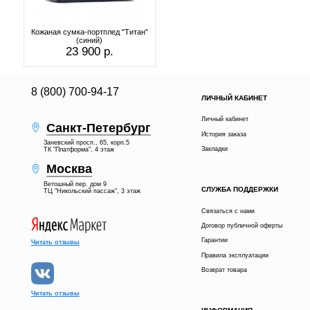
Кожаная сумка-портплед "Титан"
(синий)
23 900 р.
8 (800) 700-94-17
ЛИЧНЫЙ КАБИНЕТ
Личный кабинет
Санкт-Петербург
История заказа
Заневский просп., 65, корп.5
Закладки
ТК "Платформа", 4 этаж
Москва
Ветошный пер. дом 9
СЛУЖБА ПОДДЕРЖКИ
ТЦ "Никольский пассаж", 3 этаж
Связаться с нами
Договор публичной оферты
Гарантии
Читать отзывы
Правила эксплуатации
Возврат товара
Читать отзывы