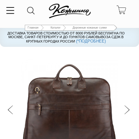
Главная
Каталог
Дорожные кожаные сумки
ДОСТАВКА ТОВАРОВ СТОИМОСТЬЮ ОТ 8000 РУБЛЕЙ БЕСПЛАТНА ПО
ДОСТАВКА ТОВАРОВ СТОИМОСТЬЮ ОТ 8000 РУБЛЕЙ БЕСПЛАТНА ПО
МОСКВЕ, САНКТ-ПЕТЕРБУРГУ И ДО ПУНКТОВ САМОВЫВОЗА СДЭК В
МОСКВЕ, САНКТ-ПЕТЕРБУРГУ И ДО ПУНКТОВ САМОВЫВОЗА СДЭК В
(*ПОДРОБНЕЕ)
(*ПОДРОБНЕЕ)
КРУПНЫХ ГОРОДАХ РОССИИ
КРУПНЫХ ГОРОДАХ РОССИИ