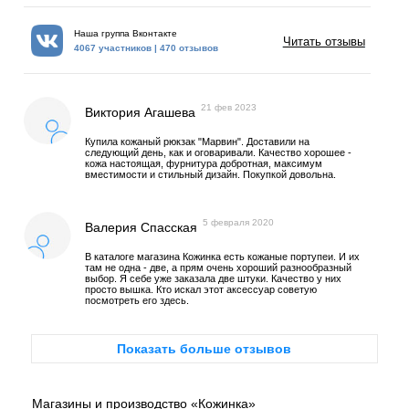
Наша группа Вконтакте
Читать отзывы
4067 участников | 470 отзывов
21 фев 2023
Виктория Агашева
Купила кожаный рюкзак "Марвин". Доставили на
следующий день, как и оговаривали. Качество хорошее -
кожа настоящая, фурнитура добротная, максимум
вместимости и стильный дизайн. Покупкой довольна.
5 февраля 2020
Валерия Спасская
В каталоге магазина Кожинка есть кожаные портупеи. И их
там не одна - две, а прям очень хороший разнообразный
выбор. Я себе уже заказала две штуки. Качество у них
просто вышка. Кто искал этот аксессуар советую
посмотреть его здесь.
Показать больше отзывов
Магазины и производство «Кожинка»