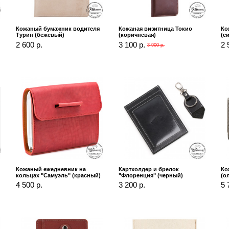
Кожаный бумажник водителя
Кожаная визитница Токио
Ко
Турин (бежевый)
(коричневая)
(с
2 600 р.
3 100 р.
2 
3 900 р.
Кожаный ежедневник на
Картхолдер и брелок
Ко
кольцах "Самуэль" (красный)
"Флоренция" (черный)
(о
4 500 р.
3 200 р.
5 