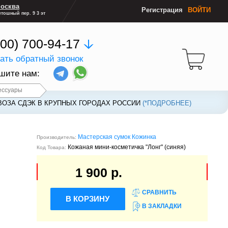
осква
Регистрация
ВОЙТИ
тошный пер. 9 3 эт
800) 700-94-17
зать обратный звонок
шите нам:
ессуары
ВОЗА СДЭК В КРУПНЫХ ГОРОДАХ РОССИИ
ВОЗА СДЭК В КРУПНЫХ ГОРОДАХ РОССИИ
(*ПОДРОБНЕЕ)
(*ПОДРОБНЕЕ)
Мастерская сумок Кожинка
Производитель:
Кожаная мини-косметичка "Лонг" (cиняя)
Код Товара:
1 900 р.
СРАВНИТЬ
В КОРЗИНУ
В ЗАКЛАДКИ