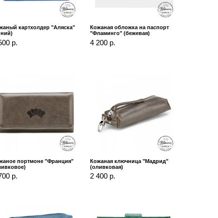
жаный картхолдер "Аляска"
Кожаная обложка на паспорт
иний)
"Фламинго" (бежевая)
500 р.
4 200 р.
жаное портмоне "Франция"
Кожаная ключница "Мадрид"
ливковое)
(оливковая)
700 р.
2 400 р.