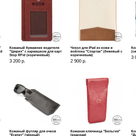
"
Кожаный бумажник водителя
Чехол для iPad из кожи и
Ко
id
"Цюрих" с кармашком для карт
войлока "Спартак" (бежевый с
(с
Stop RFid (коричневый)
коричневым)
3 
3 200 р.
2 900 р.
Кожаный футляр для очков
Кожаная ключница "Бельгия"
Ко
"Египет" (чёрный)
(красная)
"Д