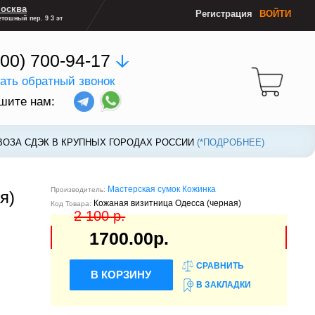
осква
Регистрация
ВОЙТИ
тошный пер. 9 3 эт
800) 700-94-17
зать обратный звонок
шите нам:
ВОЗА СДЭК В КРУПНЫХ ГОРОДАХ РОССИИ
ВОЗА СДЭК В КРУПНЫХ ГОРОДАХ РОССИИ
(*ПОДРОБНЕЕ)
(*ПОДРОБНЕЕ)
Мастерская сумок Кожинка
Производитель:
я)
Кожаная визитница Одесса (черная)
Код Товара:
2 100 р.
1700.00р.
СРАВНИТЬ
В КОРЗИНУ
В ЗАКЛАДКИ