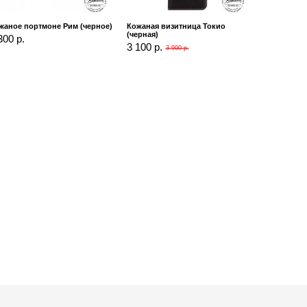
жаное портмоне Рим (черное)
Кожаная визитница Токио
(черная)
300 р.
3 100 р.
3 900 р.