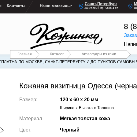
Санкт-Петербург
М
и
Контакты
Наши магазины:
Заневский пр. 65к5 4 эт
Ве
8 (
Зака
Напи
Главная
Каталог
Аксессуары из кожи
СПЛАТНА ПО МОСКВЕ, САНКТ-ПЕТЕРБУРГУ И ДО ПУНКТОВ САМОВЫ
СПЛАТНА ПО МОСКВЕ, САНКТ-ПЕТЕРБУРГУ И ДО ПУНКТОВ САМОВЫ
Кожаная визитница Одесса (черна
Размер:
120 x 60 x 20 мм
Ширина x Высота x Толщина
Материал
Мягкая толстая кожа
Цвет:
Черный