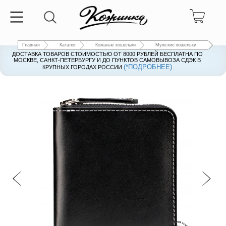
Главная
Каталог
Кожаные кошельки
Мужские кошельки
ДОСТАВКА ТОВАРОВ СТОИМОСТЬЮ ОТ 8000 РУБЛЕЙ БЕСПЛАТНА ПО
ДОСТАВКА ТОВАРОВ СТОИМОСТЬЮ ОТ 8000 РУБЛЕЙ БЕСПЛАТНА ПО
МОСКВЕ, САНКТ-ПЕТЕРБУРГУ И ДО ПУНКТОВ САМОВЫВОЗА СДЭК В
МОСКВЕ, САНКТ-ПЕТЕРБУРГУ И ДО ПУНКТОВ САМОВЫВОЗА СДЭК В
(*ПОДРОБНЕЕ)
(*ПОДРОБНЕЕ)
КРУПНЫХ ГОРОДАХ РОССИИ
КРУПНЫХ ГОРОДАХ РОССИИ