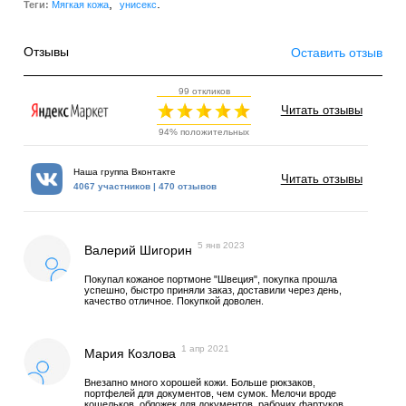
,
.
Теги:
Мягкая кожа
унисекс
Отзывы
Оставить отзыв
99 откликов
Читать отзывы
94% положительных
Наша группа Вконтакте
Читать отзывы
4067 участников | 470 отзывов
5 янв 2023
Валерий Шигорин
Покупал кожаное портмоне "Швеция", покупка прошла
успешно, быстро приняли заказ, доставили через день,
качество отличное. Покупкой доволен.
1 апр 2021
Мария Козлова
Внезапно много хорошей кожи. Больше рюкзаков,
портфелей для документов, чем сумок. Мелочи вроде
кошельков, обложек для документов, рабочих фартуков