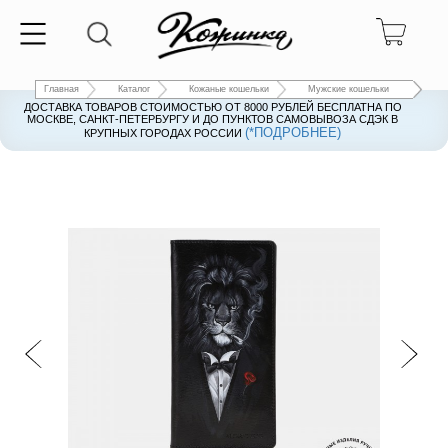
Главная
Каталог
Кожаные кошельки
Мужские кошельки
ДОСТАВКА ТОВАРОВ СТОИМОСТЬЮ ОТ 8000 РУБЛЕЙ БЕСПЛАТНА ПО
ДОСТАВКА ТОВАРОВ СТОИМОСТЬЮ ОТ 8000 РУБЛЕЙ БЕСПЛАТНА ПО
МОСКВЕ, САНКТ-ПЕТЕРБУРГУ И ДО ПУНКТОВ САМОВЫВОЗА СДЭК В
МОСКВЕ, САНКТ-ПЕТЕРБУРГУ И ДО ПУНКТОВ САМОВЫВОЗА СДЭК В
(*ПОДРОБНЕЕ)
(*ПОДРОБНЕЕ)
КРУПНЫХ ГОРОДАХ РОССИИ
КРУПНЫХ ГОРОДАХ РОССИИ