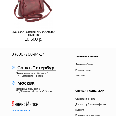
Женская кожаная сумка "Агата"
(вишня)
10 500 р.
8 (800) 700-94-17
ЛИЧНЫЙ КАБИНЕТ
Личный кабинет
Санкт-Петербург
История заказа
Заневский просп., 65, корп.5
Закладки
ТК "Платформа", 4 этаж
Москва
Ветошный пер. дом 9
СЛУЖБА ПОДДЕРЖКИ
ТЦ "Никольский пассаж", 3 этаж
Связаться с нами
Договор публичной оферты
Гарантии
Читать отзывы
Правила эксплуатации