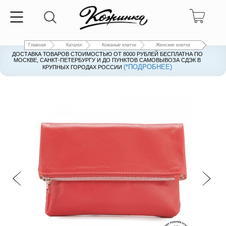
Главная
Каталог
Кожаные клатчи
Женские клатчи
ДОСТАВКА ТОВАРОВ СТОИМОСТЬЮ ОТ 8000 РУБЛЕЙ БЕСПЛАТНА ПО
ДОСТАВКА ТОВАРОВ СТОИМОСТЬЮ ОТ 8000 РУБЛЕЙ БЕСПЛАТНА ПО
МОСКВЕ, САНКТ-ПЕТЕРБУРГУ И ДО ПУНКТОВ САМОВЫВОЗА СДЭК В
МОСКВЕ, САНКТ-ПЕТЕРБУРГУ И ДО ПУНКТОВ САМОВЫВОЗА СДЭК В
(*ПОДРОБНЕЕ)
(*ПОДРОБНЕЕ)
КРУПНЫХ ГОРОДАХ РОССИИ
КРУПНЫХ ГОРОДАХ РОССИИ