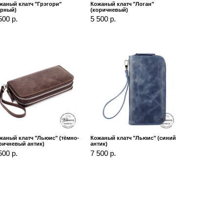
жаный клатч "Грэгори"
Кожаный клатч "Логан"
ёрный)
(коричневый)
500 р.
5 500 р.
жаный клатч "Льюис" (тёмно-
Кожаный клатч "Льюис" (синий
ричневый антик)
антик)
500 р.
7 500 р.