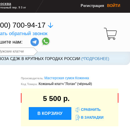
осква
Регистрация
ВОЙТИ
тошный пер. 9 3 эт
800) 700-94-17
зать обратный звонок
шите нам:
ужские клатчи
ВОЗА СДЭК В КРУПНЫХ ГОРОДАХ РОССИИ
ВОЗА СДЭК В КРУПНЫХ ГОРОДАХ РОССИИ
(*ПОДРОБНЕЕ)
(*ПОДРОБНЕЕ)
Мастерская сумок Кожинка
Производитель:
Кожаный клатч "Логан" (чёрный)
Код Товара:
5 500 р.
СРАВНИТЬ
В КОРЗИНУ
В ЗАКЛАДКИ