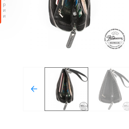
р
и
и