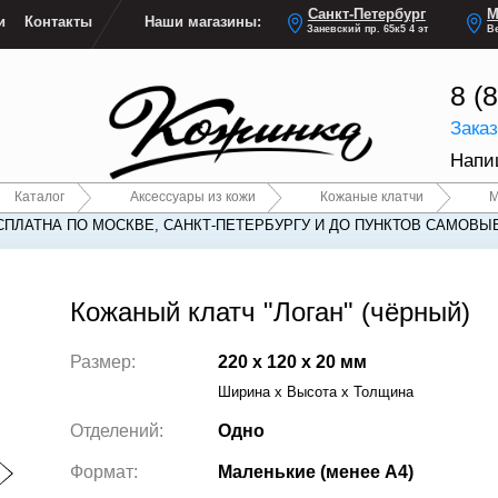
Санкт-Петербург
М
и
Контакты
Наши магазины:
Заневский пр. 65к5 4 эт
Ве
8 (
Зака
Напи
Каталог
Аксессуары из кожи
Кожаные клатчи
М
СПЛАТНА ПО МОСКВЕ, САНКТ-ПЕТЕРБУРГУ И ДО ПУНКТОВ САМОВЫ
СПЛАТНА ПО МОСКВЕ, САНКТ-ПЕТЕРБУРГУ И ДО ПУНКТОВ САМОВЫ
Кожаный клатч "Логан" (чёрный)
Размер:
220 x 120 x 20 мм
Ширина x Высота x Толщина
Отделений:
Одно
Формат:
Маленькие (менее А4)