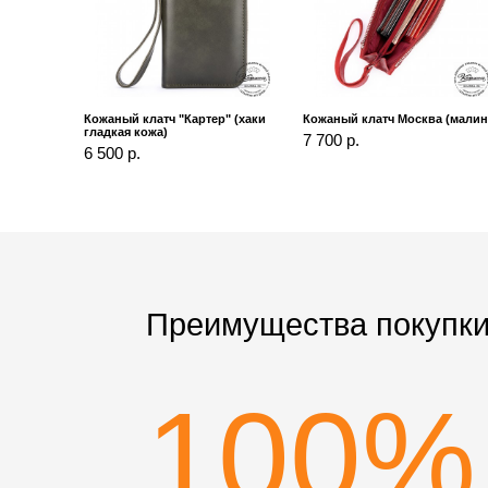
Кожаный клатч "Картер" (хаки
Кожаный клатч Москва (малин
гладкая кожа)
7 700 р.
6 500 р.
Преимущества покупки
100%